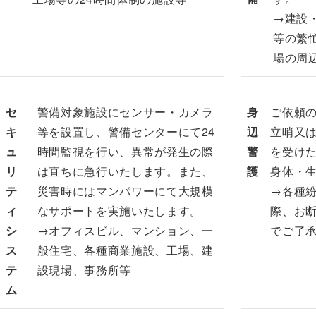
→建設
等の繁
場の周
セ
警備対象施設にセンサー・カメラ
身
ご依頼の
キ
等を設置し、警備センターにて24
辺
立哨又
ュ
時間監視を行い、異常が発生の際
警
を受け
リ
は直ちに急行いたします。また、
護
身体・
テ
災害時にはマンパワーにて大規模
→各種紛
ィ
なサポートを実施いたします。
際、お
シ
→オフィスビル、マンション、一
でご了
ス
般住宅、各種商業施設、工場、建
テ
設現場、事務所等
ム