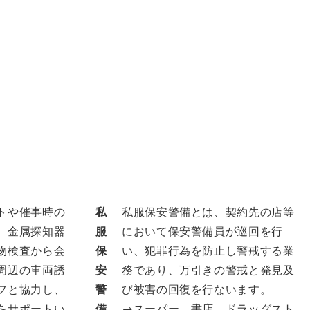
トや催事時の
私
私服保安警備とは、契約先の店等
。金属探知器
服
において保安警備員が巡回を行
物検査から会
保
い、犯罪行為を防止し警戒する業
周辺の車両誘
安
務であり、万引きの警戒と発見及
フと協力し、
警
び被害の回復を行ないます。
をサポートい
備
→スーパー、書店、ドラッグスト