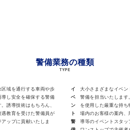
警備業務の種類
TYPE
象区域を通行する車両や歩
イ
大小さまざまなイベン
誘導し安全を確保する警備
ベ
警備を担当いたします
す。誘導技術はもちろん、
ン
を使用した厳重な持ち
接遇教育を受けた警備員が
ト
場内のお客様の案内、
ジアップに貢献いたしま
警
導等のイベントスタッ
備
ワンストップで主催者