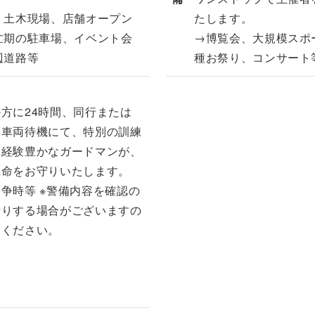
・土木現場、店舗オープン
たします。
忙期の駐車場、イベント会
→博覧会、大規模スポ
辺道路等
種お祭り、コンサート
方に24時間、同行または
は車両待機にて、特別の訓練
た経験豊かなガードマンが、
生命をお守りいたします。
争時等 ※警備内容を確認の
断りする場合がございますの
承ください。