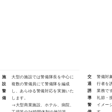
交
警備対
施
大型の施設では警備隊長を中心に
通
行者を
設
複数の警備員にて警備隊を編成
誘
業務で
警
し、あらゆる警備対応を実施いた
導
礼節・
備
します。
警
イメー
→大型商業施設、ホテル、病院、
備
す。
工場等の24時間体制の施設等