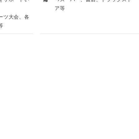
ア等
ーツ大会、各
等